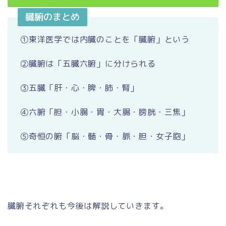
臓腑のまとめ
①東洋医学では内臓のことを「臓腑」という
②臓腑は「五臓六腑」に分けられる
③五臓「肝・心・脾・肺・腎」
④六腑「胆・小腸・胃・大腸・膀胱・三焦」
⑤奇恒の腑「脳・髄・骨・脈・胆・女子胞」
臓腑それぞれも今後は解説していきます。