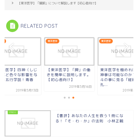
【東洋医学】「臓腑」について解説します【初心者向け】
RELATED POST
医学
東洋医学
東洋医学
東洋医学】四神（しじ
【東洋医学】「脾」の働
東洋医学を極めれば
）など色々な影響を与
きを簡単に説明します。
神拳は可能なのか？
てる五行学説！青春
【初心者向け】
斗の拳に見る「経絡
.
孔...
2019年5月16日
2019年5月13日
2019年4
【書評】あなたの人生を救う１冊にな
る！「そ・わ・か」の法則 小林正観