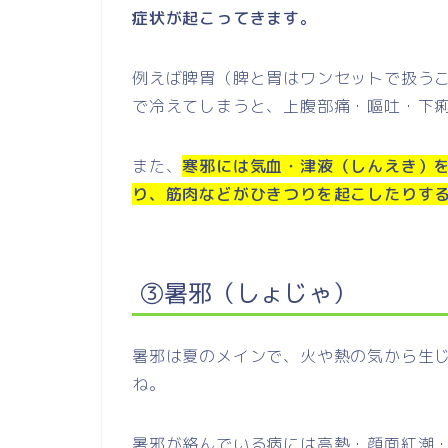
症状が起こってきます。
例えば脾胃（脾と胃はワンセットで扱う
で冷えてしまうと、上腹部痛・嘔吐・下
また、
寒邪には気血・津液（しんえき）
り、筋肉などがひきつりを起こしたりす
③暑邪（しょじゃ）
暑邪は夏のメインで、火や熱の気から生
ね。
暑邪が絡んでいる病には高熱・顔面紅潮