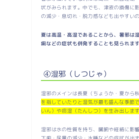
状がみられます。中でも、津液の損傷に
の減少・息切れ・脱力感なども出やすい
夏は高温・高湿であることから、暑邪は
痢などの症状も併発することも見られま
④湿邪（しつじゃ）
湿邪のメインは長夏（ちょうか・夏から
を指していたりと湿気が最も盛んな季節
いん）や痰湿（たんしつ）を生み出しま
湿邪は水の性質を持ち、臓腑や経絡に影
下痢・尿量の減少・水腫などの症状が出