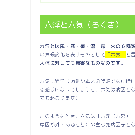
六淫と六気（ろくき）
六淫とは風・寒・暑・湿・燥・火の６種
の気候変化を表すものとして
「六気」
と
人体に対しても無害なものなのです。
六気に異常（過剰や本来の時期でない時
る感じになってしまうと、六気は病因と
でも起こります）
このようなとき、六気は「六淫（六邪）
原因が外にあること）の主な発病因子と