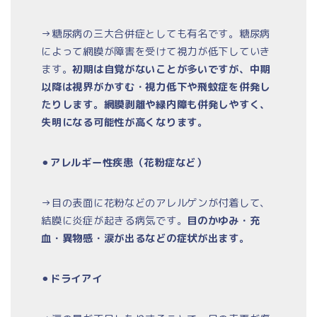
→糖尿病の三大合併症としても有名です。糖尿病
によって網膜が障害を受けて視力が低下していき
ます。
初期は自覚がないことが多いですが、中期
以降は視界がかすむ・視力低下や飛蚊症を併発し
たりします。網膜剥離や緑内障も併発しやすく、
失明になる可能性が高くなります。
⚫︎
アレルギー性疾患（花粉症など）
→目の表面に花粉などのアレルゲンが付着して、
結膜に炎症が起きる病気です。
目のかゆみ・充
血・異物感・涙が出るなどの症状が出ます。
⚫︎
ドライアイ