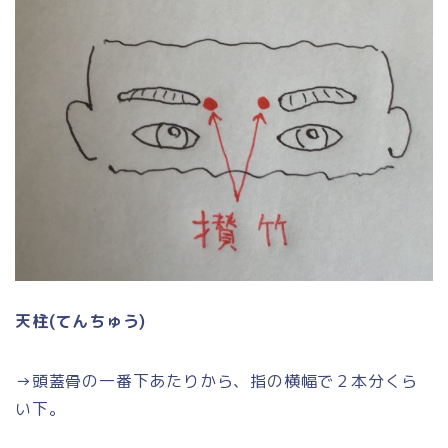
天柱(てんちゅう)
→頭蓋骨の一番下あたりから、指の横幅で２本分くら
い下。